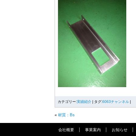
カテゴリー:
実績紹介
|
タグ:
6063チャンネル
|
«
材質：Bs
会社概要
事業案内
お知らせ