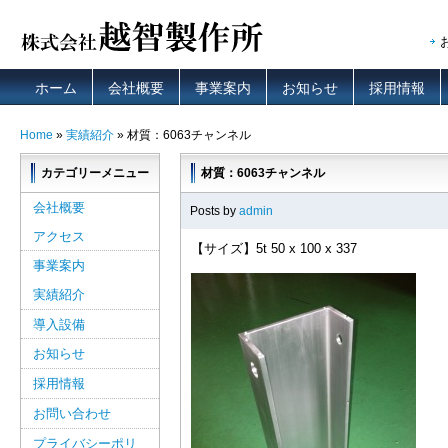
ホーム
会社概要
事業案内
お知らせ
採用情報
Home
»
実績紹介
» 材質：6063チャンネル
カテゴリーメニュー
材質：6063チャンネル
会社概要
Posts by
admin
アクセス
【サイズ】5t 50 x 100 x 337
事業案内
実績紹介
導入設備
お知らせ
採用情報
お問い合わせ
プライバシーポリ