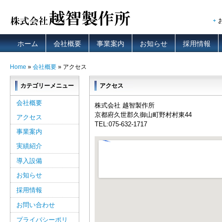
ホーム
会社概要
事業案内
お知らせ
採用情報
Home
»
会社概要
» アクセス
カテゴリーメニュー
アクセス
会社概要
株式会社 越智製作所
京都府久世郡久御山町野村村東44
アクセス
TEL:075-632-1717 ‎
事業案内
実績紹介
導入設備
お知らせ
採用情報
お問い合わせ
プライバシーポリ